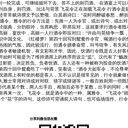
上则一轮完成，可继续循环下去。答不上的则罚酒。 在酒宴上可
自身，则罚酒。 玩法与背景 飞花令正在加载飞花令 行酒令是
还常常赋诗撰文予以赞颂。白居易诗曰：“花时同醉破春愁，醉折
和通令。雅令的行令方法是：先推一人为令官，或出诗句，或出
经据典，分韵联吟，当席构思，即席应对，这就要求行酒令者既
丽，宴饮中，高丽一人行酒令即应对曰：“许由与晃错争一瓢，由曰
识中国文化。《红楼梦》第四十回写到鸳鸯作令官，喝酒行令的
热闹的气氛，因此较流行。但通令掳拳奋臂，叫号喧争，有失风
酒令者敏捷机智，有文彩和才华。因此，饮酒行令既是古人好客
始时可能是为了维持酒席上的秩序而设立“监”。汉代有了“觞
通过射箭，决定胜负。负者饮酒。古人还有一种被称为投壶的饮酒
第四十回中鸳鸯吃了一钟酒，笑着说：“酒令大如军令，不论尊卑
况酒席上有时坐的都是客人，互不认识是很常见的，行令就象催
人雅士常用对诗或对对联、猜字或猜谜等，一般百姓则用一些既
手姿代表某个数，两人出手后，相加后必等于某数，出手的同时
再来一次。 飞花令，就是酒令中的一种。属雅令。 “飞花令”
是个”花”字的诗句。这些诗可背诵前人诗句，也可临场现作。行