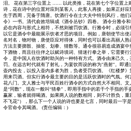
泪。 花在第三字位置上 …… 以此类推，花在第七个字位置
诗，花在诗中的位置对应到某客人，此客人再接，如果正好应到
生于西周，完备于隋唐。饮酒行令在士大夫中特别风行，他们
令》一书。清代俞效培辑成《酒令丛钞》四卷。 酒令分雅令
必在内容与形式上相符，不然则被罚饮酒。行雅令时，必须引
以它是酒令中最能展示饮者才思的项目。例如，唐朝使节出使高
名对名，物对物，唐使臣应对得体，同时也可以看出高丽人熟
方法主要掷骰、抽签、划拳、猜数等。通令很容易造成酒宴中
下酒物，而且往往伴之以赋诗填词、猜迷行拳之举，它需要行
令，是中国人在饮酒时助兴的一种特有方式。酒令由来己久，开
罚。在远古时代就有了射礼，为宴饮而设的称为"燕射"。即
壶内投去，以投入壶内多者为胜，负者受罚饮酒。《红楼梦》
用来罚酒。但实行酒令最主要的目的是活跃饮酒时的气氛。何
花八门。文人雅士与平民百姓行酒令的方式自然大不相同。文
是“同数”，现在一般叫“猜拳”，即用手指中的若干个手指的
赢家，输者就得喝酒。如果两人说的数相同，则不计胜负，重新
不飞花”），那么下一个人说的诗也要是七言，同时最后一字
令官命令其喝酒。 (责任编辑：)