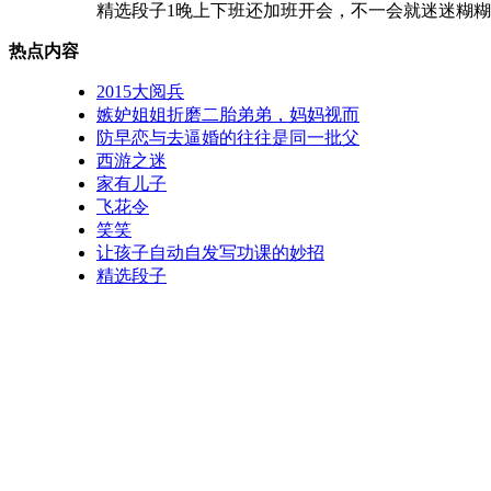
精选段子1晚上下班还加班开会，不一会就迷迷糊糊了，
热点内容
2015大阅兵
嫉妒姐姐折磨二胎弟弟，妈妈视而
防早恋与去逼婚的往往是同一批父
西游之迷
家有儿子
飞花令
笑笑
让孩子自动自发写功课的妙招
精选段子