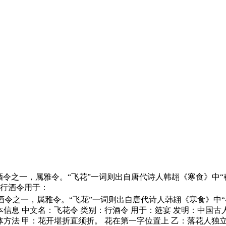
酒令之一，属雅令。“飞花”一词则出自唐代诗人韩翃《寒食》中
：行酒令用于：
酒令之一，属雅令。“飞花”一词则出自唐代诗人韩翃《寒食》中
信息 中文名：飞花令 类别：行酒令 用于：筵宴 发明：中国古
体方法 甲：花开堪折直须折。 花在第一字位置上 乙：落花人独