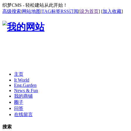
织梦CMS - 轻松建站从此开始！
高级搜索
|
网站地图
|
TAG标签
RSS订阅
[
设为首页
] [
加入收藏
]
主页
It World
Eng.Garden
News & Fun
我的商铺
圈子
问答
在线留言
搜索