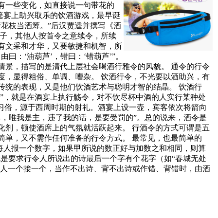
以有一些变化，如直接说一句带花的
筵宴上助兴取乐的饮酒游戏，最早诞
花枝当酒筹。”后汉贾逵并撰写《酒
对子，其他人按首令之意续令，所续
有文采和才华，又要敏捷和机智，所
：‘油葫芦’，错曰：‘错葫芦’”。
情景，描写的是清代上层社会喝酒行雅令的风貌。 通令的行令
度，显得粗俗、单调、嘈杂。 饮酒行令，不光要以酒助兴，有
传统的表现，又是他们饮酒艺术与聪明才智的结晶。 饮酒行
政”，就是在酒宴上执行觞令，对不饮尽杯中酒的人实行某种处
习俗，源于西周时期的射礼。酒宴上设一壶，宾客依次将箭向
，唯我是主，违了我的话，是要受罚的”。总的说来，酒令是
化剂，顿使酒席上的气氛就活跃起来。 行酒令的方式可谓是五
简单，又不需作任何准备的行令方式。 最常见，也最简单的
，每人报一个数字，如果甲所说的数正好与加数之和相同，则算
就是要求行令人所说出的诗最后一个字有个花字（如“春城无处
令人一个接一个，当作不出诗、背不出诗或作错、背错时，由酒