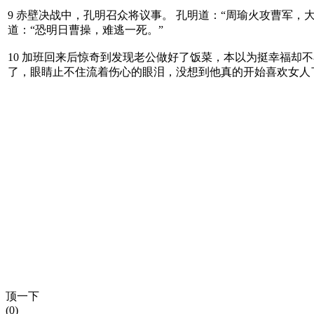
9 赤壁决战中，孔明召众将议事。 孔明道：“周瑜火攻曹军，
道：“恐明日曹操，难逃一死。”
10 加班回来后惊奇到发现老公做好了饭菜，本以为挺幸福却
了，眼睛止不住流着伤心的眼泪，没想到他真的开始喜欢女人了
顶一下
(0)