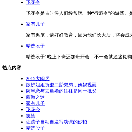
飞花令
飞花令是古时候人们经常玩一种“行酒令”的游戏。是
家有儿子
家有男孩，请好好教育，因为他们长大后，将会成为
精选段子
精选段子1晚上下班还加班开会，不一会就迷迷糊糊了，
热点内容
2015大阅兵
嫉妒姐姐折磨二胎弟弟，妈妈视而
防早恋与去逼婚的往往是同一批父
西游之迷
家有儿子
飞花令
笑笑
让孩子自动自发写功课的妙招
精选段子