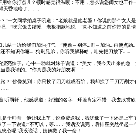
用不用给你打点儿？顿时感觉很温暖：不用，怎么说您闺女也工作
得天昏地暗了。。。
没来？”一女同学拍桌子吼道：“老娘就是他老婆！你说的那个女人
折吧。”吃完饭去结帐，老板抱歉地说：“真不知道之前你带的是
一边给我们加油打气：“使劲～别停...哥～加油...再使点劲..
识你嘛...”狗剩兄弟，你听我解释哈，咱先把刀放下......
的漂亮妹子。心中一动就对妹子说道：“美女，我今天出来的急，
当是我请的。”你真是我的好朋友啊！”
人践踏？”佛像笑到：你只挨了四刀就成石阶，我却挨了千刀万剐
……
写着 听雨轩，他感叹道：好雅的名字，环境肯定不错，我去欣赏
机是个帅哥，他让我上车，说免费送我，我犹豫了一下还是上车了
我犹豫了一下说道:“不可以，等……”我话没说完，后排座突然坐
么忠心呢”我没说话，姨妈救了我一命！