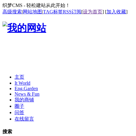
织梦CMS - 轻松建站从此开始！
高级搜索
|
网站地图
|
TAG标签
RSS订阅
[
设为首页
] [
加入收藏
]
主页
It World
Eng.Garden
News & Fun
我的商铺
圈子
问答
在线留言
搜索