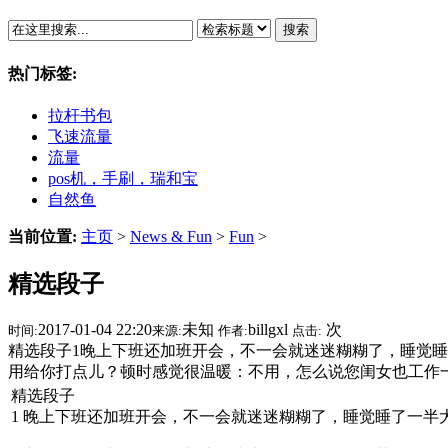
搜索
热门标签:
拉杆书包
飞速流量
流量
pos机，手刷，瑞和宝
自然鱼
当前位置:
主页
>
News & Fun
>
Fun
>
精选段子
2017-01-04 22:20
未知
billgxl
次
时间:
来源:
作者:
点击:
精选段子1晚上下班还加班开会，不一会就迷迷糊糊了，睡觉睡
用给你打点儿？顿时感觉很温暖：不用，怎么说您闺女也工作
精选段子
1 晚上下班还加班开会，不一会就迷迷糊糊了，睡觉睡了一半大