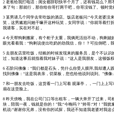
2 老爸给我打电话：闺女都辞职快半个月了，还有钱花么？
来了句：那就行，那你给你哥打两千吧，你哥没钱了。顿时觉
3 某男请几个同学去常吃饭的酒店。饭店老板问:“今天老婆
笑，这男尴尬问她干嘛开这种玩笑，女同学说：“你就等着打
我请客，实在对不起 。
4 今天帮狗剩搬家，有个柜子太重，我俩死活抬不动，狗剩媳妇儿站
眼光看着我：“狗剩说使出吃奶的劲我信，你！？可拉倒吧，我还不知
5 去朋友店里吃饭，结账的时候发现来的服务员，是个不认识
过，知道这事后就指着我对妹子说：“这人是我朋友，这顿饭权
6 石阶问佛像：“我们都是石头，凭什么你受人膜拜,我却遭
找到佛像：“这是我表亲，切菜板，您也给他说到说到。”佛像:
7 和一朋友去吃饭，这货看一门上写着 观瀑亭，，一门上上
扇在这货脸上。
8 昨天傍晚，我在公司门口等出租车，一辆大奔开了过来，司
块，陪我一夜，钱就是你的！”我:“今晚吗？”帅哥:“对！”
机说:“谢谢你兄弟，没有你的试探，我还不知道我老婆对我这