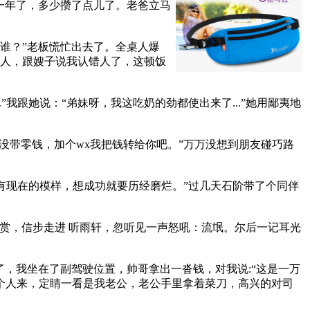
一年了，多少攒了点儿了。老爸立马
是谁？”老板慌忙出去了。全桌人爆
情人，跟嫂子说我认错人了，这顿饭
.”我跟她说：“弟妹呀，我这吃奶的劲都使出来了...”她用鄙夷地
没带零钱，加个wx我把钱转给你吧。”万万没想到朋友碰巧路
才有现在的模样，想成功就要历经磨烂。”过几天石阶带了个同伴
欣赏，信步走进 听雨轩，忽听见一声怒吼：流氓。尔后一记耳光
，我坐在了副驾驶位置，帅哥拿出一沓钱，对我说:“这是一万
起一个人来，定睛一看是我老公，老公手里拿着菜刀，高兴的对司