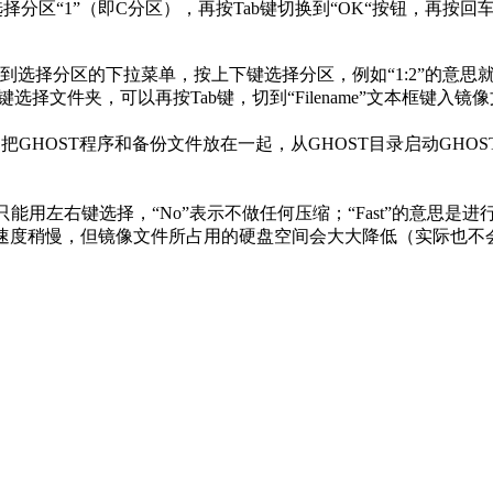
区“1”（即C分区），再按Tab键切换到“OK“按钮，再按回
以切回到选择分区的下拉菜单，按上下键选择分区，例如“1:2”的
选择文件夹，可以再按Tab键，切到“Filename”文本框键入镜
把GHOST程序和备份文件放在一起，从GHOST目录启动GHO
这里只能用左右键选择，“No”表示不做任何压缩；“Fast”的意思
虽然速度稍慢，但镜像文件所占用的硬盘空间会大大降低（实际也