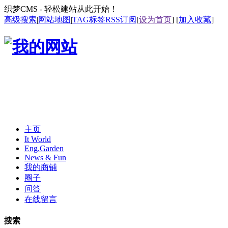
织梦CMS - 轻松建站从此开始！
高级搜索
|
网站地图
|
TAG标签
RSS订阅
[
设为首页
] [
加入收藏
]
主页
It World
Eng.Garden
News & Fun
我的商铺
圈子
问答
在线留言
搜索